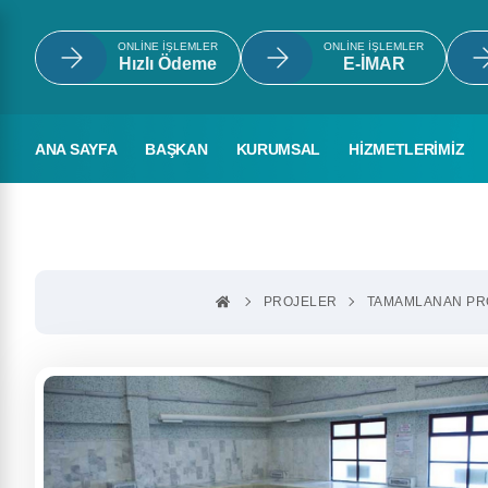
ONLINE İŞLEMLER
ONLINE İŞLEMLER
Hızlı Ödeme
E-İMAR
ANA SAYFA
BAŞKAN
KURUMSAL
HİZMETLERİMİZ
PROJELER
TAMAMLANAN PR