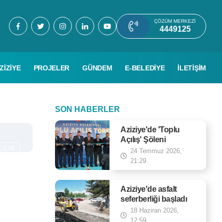
ÇÖZÜM MERKEZI
4449125
ZİZİYE
PROJELER
GÜNDEM
E-BELEDİYE
İLETİŞİM
SON HABERLER
Aziziye'de 'Toplu
Açılış' Şöleni
GERI
24 Temmuz 2026,
21:29
Aziziye'de asfalt
seferberliği başladı
18 Haziran 2026,
12:59