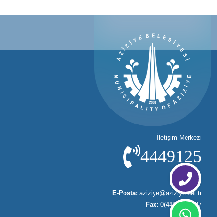
İletişim Merkezi
4449125
E-Posta:
aziziye@aziziye.bel.tr
Fax:
0(442)3270627