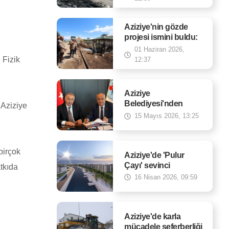
Aziziye'nin gözde
projesi ismini buldu:
Vali Mustafa Çiftçi
01 Haziran 2026,
Millet Bahçesi
 Fizik
12:37
Aziziye
Belediyesi'nden
 Aziziye
hayvancılık atılımı
15 Mayıs 2026, 13:25
 birçok
Aziziye'de 'Pulur
Çayı' sevinci
atkıda
16 Nisan 2026, 09:59
Aziziye'de karla
mücadele seferberliği