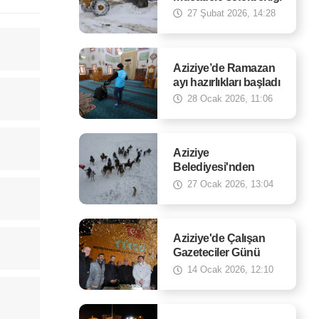
27 Şubat 2026, 14:28
Aziziye’de Ramazan
ayı hazırlıkları başladı
28 Ocak 2026, 11:06
Aziziye
Belediyesi'nden
yaban hayata destek
27 Ocak 2026, 13:04
Aziziye'de Çalışan
Gazeteciler Günü
buluşması
14 Ocak 2026, 12:10