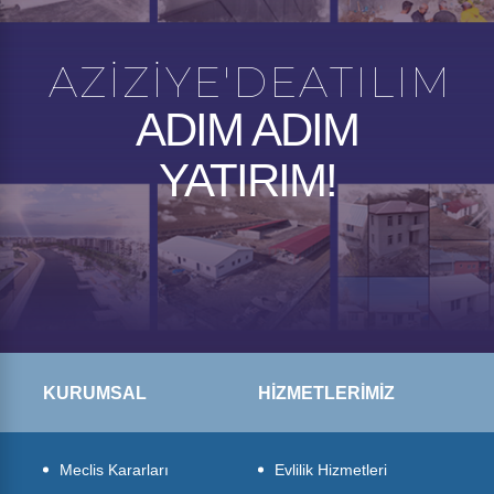
A Z İ Z İ Y E ' D E A T I L I M
ADIM ADIM
YATIRIM!
KURUMSAL
HİZMETLERİMİZ
Meclis Kararları
Evlilik Hizmetleri