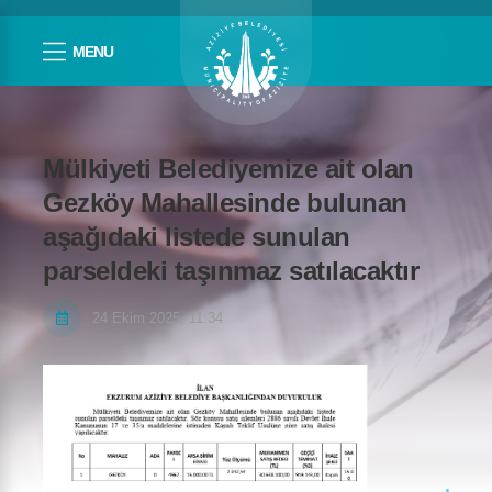
MENU
Mülkiyeti Belediyemize ait olan
Gezköy Mahallesinde bulunan
aşağıdaki listede sunulan
parseldeki taşınmaz satılacaktır
24 Ekim 2025, 11:34