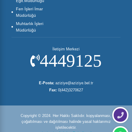
Eğit.Müdürlüğü
Fen İşleri İmar
Müdürlüğü
Muhtarlık İşleri
Müdürlüğü
İletişim Merkezi
4449125
E-Posta:
aziziye@aziziye.bel.tr
Fax:
0(442)3270627
Copyright © 2024. Her Hakkı Saklıdır. kopyalanması,
çoğaltılması ve dağıtılması halinde yasal haklarımız
işletilecektir.